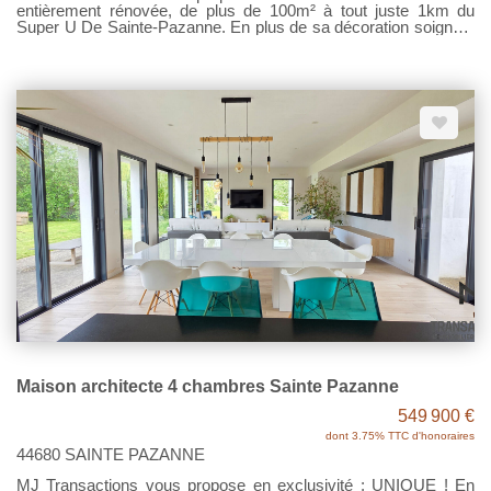
entièrement rénovée, de plus de 100m² à tout juste 1km du
Super U De Sainte-Pazanne. En plus de sa décoration soignée,
elle offre une pièce de vie spacieuse et lumineuse avec cuisine
ouverte toute équipée, idéale pour recevoir. Côté Nuit, 3
chambres, une belle salle de bain avec douche et baignoire et
des WC séparés. Les petits plus: une quatrième pièce pouvant
servir de bureau ou dressing ou 4ème chambre, un garage en
sous sol + une grande dépendance et un terrain entièrement
clos sans vis à vis de 1260m². Pour les sensibles aux
économies système de chauffage par pompe à chaleur de
2025. Pour le reste, une visite ? Contactez MJ
TRANSACTIONS. DISPONIBLE A PARTIR DU 17 AOUT
2026. CONTACT UNIQUEMENT PAR MAIL, OU PAR LE SITE
!!! Pas de copropriété. État des risques et pollutions - Les
informations sur les risques auxquels ce bien est exposé sont
disponibles sur le site Géorisques : www.georisques.gouv.fr.
Loyer 1150.00 TTC par mois, charges comprises - Dont :
50.00€ de charges locatives Honoraires charge locataire :
1105.83€ TTC dont 301.59€ pour l'état des lieux - Dépôt de
garantie : 1100.00€
Maison architecte 4 chambres Sainte Pazanne
549 900 €
dont 3.75% TTC d'honoraires
44680 SAINTE PAZANNE
MJ Transactions vous propose en exclusivité : UNIQUE ! En