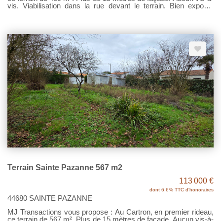
vis. Viabilisation dans la rue devant le terrain. Bien exposé.
Cadre agréable, campagne, sans être trop loin des commodités.
Pour le reste, une visite ? Contactez MJ TRANSACTIONS. Prix
87 000€ Net vendeur - Honoraires 6.90% TTC à la charge de
l'acquéreur État des risques et pollutions- Les informations sur
les risques auxquels ce bien est exposé sont disponibles sur le
site Géorisques : www.georisques.gouv.fr.
Terrain Sainte Pazanne 567 m2
113 000 €
dont 6.6% TTC d'honoraires
44680 SAINTE PAZANNE
MJ Transactions vous propose : Au Cartron, en premier rideau,
ce terrain de 567 m². Plus de 15 mètres de façade. Aucun vis-à-