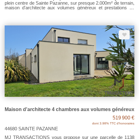
plein centre de Sainte Pazanne, sur presque 2.000m² de terrain,
maison d'architecte aux volumes généreux et prestations de
qualité ! Sa pièce de vie et sa cuisine ouverte sur ce grand
jardin. Vraie suite Parentale au RDC. Espace enfant à l'étage
avec 2 chambres, SDB, WC. Un bureau ou une 4ème chambre.
Buanderie, garage, terrasses... Et le tout aux dernières normes !
Modernité, qualité, luminosité vous séduiront ! Pour le reste, une
visite ? Contactez MJ Transactions. Prix 574 000€ Net vendeur
- Honoraires 4% TTC à la charge de l'acquéreur État des
risques et pollutions- Les informations sur les risques auxquels
ce bien est exposé sont disponibles sur le site Géorisques :
www.georisques.gouv.fr.
Maison d'architecte 4 chambres aux volumes généreux
519 900 €
dont 3.98% TTC d'honoraires
44680 SAINTE PAZANNE
MJ TRANSACTIONS vous propose sur une parcelle de 1138