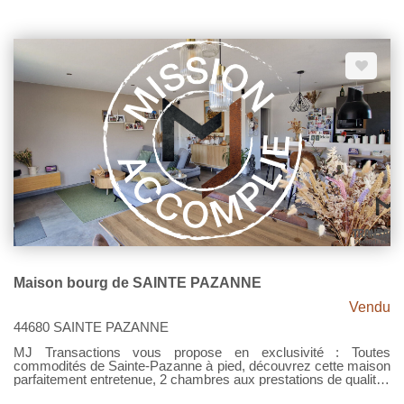
récente parfaitement entretenue et aux prestations de qualité.
Entrée, spacieuse et lumineuse pièce de vie, cuisine ouverte
entièrement équipée, buanderie, espace nuit avec trois
chambres, salle de bain douche et baignoire, WC. Garage de
30m². Laissez vous séduire par tous les avantages de la
maison récente avec chauffage au sol par pompe à chaleur,
terrasse carrelée, clôtures faites, enrobé... Pour le reste, une
visite ? Contactez MJ Transactions. Prix 340.000€ Net Vendeur
- Honoraires 4.41% TTC à la charge de l'acquéreur. État des
risques et pollutions - Les informations sur les risques auxquels
ce bien est exposé sont disponibles sur le site Géorisques :
www.georisques.gouv.fr.
Maison bourg de SAINTE PAZANNE
Vendu
44680 SAINTE PAZANNE
MJ Transactions vous propose en exclusivité : Toutes
commodités de Sainte-Pazanne à pied, découvrez cette maison
parfaitement entretenue, 2 chambres aux prestations de qualité !
Grandes ouvertures, chauffage au sol, domotique, dressing, 2