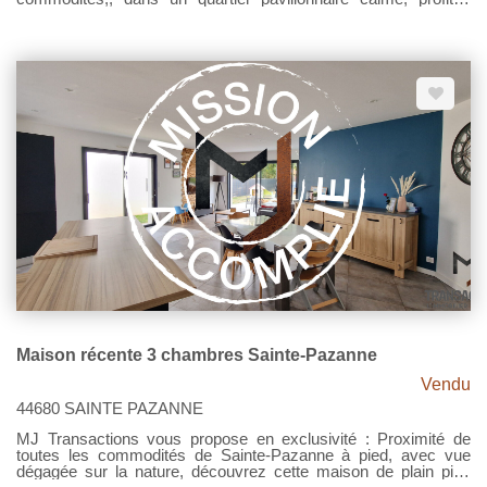
d'une pièce de vie spacieuse, lumineuse avec sa cuisine
ouverte aménagée et équipée. Arrière cuisine. Dégagement nuit
desservant WC - 3 chambres et une grande salle d'eau
familiale. Garage. Cabanon. Terrain 476m² clos arboré avec une
terrasse exposée Sud. Store banne. Aucun vis à vis. Pour le
reste, une visite? Contactez MJ TRANSACTIONS Prix 300
000€ Net vendeur - Honoraires 4.83% TTC à la charge de
l'acquéreur État des risques et pollutions. Les informations sur
les risques auxquels ce bien est exposé sont disponibles sur le
site Géorisques : www.georisques.gouv.fr.
Maison récente 3 chambres Sainte-Pazanne
Vendu
44680 SAINTE PAZANNE
MJ Transactions vous propose en exclusivité : Proximité de
toutes les commodités de Sainte-Pazanne à pied, avec vue
dégagée sur la nature, découvrez cette maison de plain pied