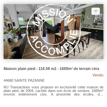
chambres, une salle d'eau, WC séparés. Un terrain de plus de
615m² entièrement clos et arboré vous offre un espace extérieur
sans vis à vis, plein de charme avec ses arbres fruitiers et sa
vue dégagée. Garage. Atelier, Carport. Prix 320 000€ Net
Vendeur - Honoraires 4,53% TTC à la charge de l'acquéreur
État des risques et pollutions - Les informations sur les risques
auxquels ce bien est exposé sont disponibles sur le site
Géorisques : www.georisques.gouv.fr.
Maison plain pied - 116.58 m2 - 1689m² de terrain clos
Vendu
44680 SAINTE PAZANNE
MJ Transactions vous propose en exclusivité cette maison de
plain pied, de 2004, cachée dans son écrin de verdure, 1689m²
environ entièrement clos. A proximité des écoles, des
commodités de Sainte Pazanne, cette maison a son caractère.
Entrez, profitez d'une pièce de vie spacieuse, plus de 52m²,
luminosité traversante, hauteur sous plafond, conduit cheminée