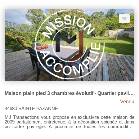
terrasses... Pour les envies ou besoins d'évolution les deux
garage pourront répondre à tous les projets. Laissez vous
séduire par ses volumes, son état impeccable, pour le reste,
une visite ? Contactez MJ Transactions. Prix 263.000€ Net
Vendeur - Honoraires 4.56% TTC à la charge de l'acquéreur.
État des risques et pollutions - Les informations sur les risques
auxquels ce bien est exposé sont disponibles sur le site
Géorisques : www.georisques.gouv.fr.
Maison plain pied 3 chambres évolutif - Quartier pavillonnaire recherché - Sainte Pazanne
Vendu
44680 SAINTE PAZANNE
MJ Transactions vous propose en exclusivité cette maison de
2009 parfaitement entretenue, à la décoration soignée et dans
un cadre privilégié. A proximité de toutes les commodités,
profitez d'une maison fonctionnelle avec une spacieuse pièce de
vie, salon avec poêle à bois, un dégagement nuit offrant 3