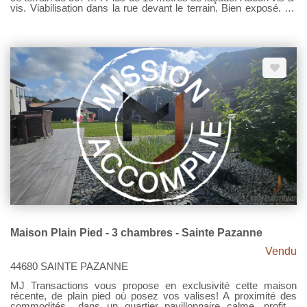
vis. Viabilisation dans la rue devant le terrain. Bien exposé. En
bonus, un chalet qui peut être réhabilité pour la construction ou
tout simplement du stockage. Cadre agréable, campagne, sans
être trop loin des commodités. Pour le reste, une visite ?
Contactez MJ TRANSACTIONS. Prix 106 000€ Net vendeur -
Honoraires 6.60% TTC à la charge de l'acquéreur État des
risques et pollutions- Les informations sur les risques auxquels
ce bien est exposé sont disponibles sur le site Géorisques :
www.georisques.gouv.fr.
Maison Plain Pied - 3 chambres - Sainte Pazanne
Vendu
44680 SAINTE PAZANNE
MJ Transactions vous propose en exclusivité cette maison
récente, de plain pied où posez vos valises! A proximité des
commodités,, dans un quartier pavillonnaire calme, profitez