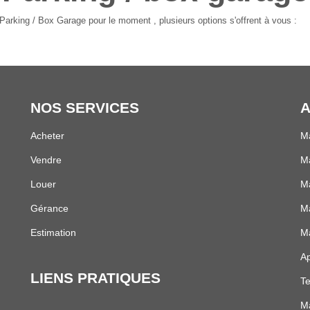
arking / Box Garage pour le moment , plusieurs options s'offrent à vous :
NOS SERVICES
A
Acheter
Ma
Vendre
M
Louer
Ma
Gérance
Ma
Estimation
M
Ap
LIENS PRATIQUES
Te
Ma