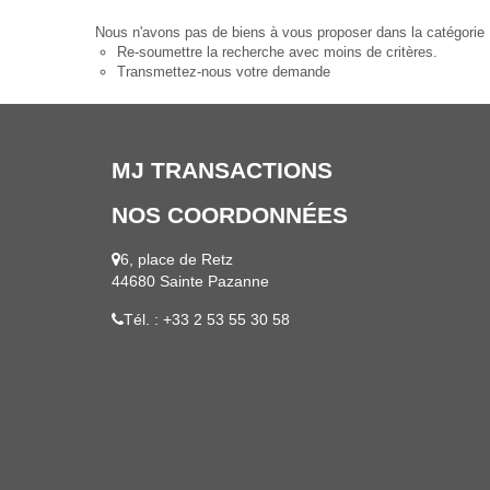
Nous n'avons pas de biens à vous proposer dans la catégorie P
Re-soumettre la recherche avec moins de critères.
Transmettez-nous votre demande
MJ TRANSACTIONS
NOS COORDONNÉES
6, place de Retz
44680 Sainte Pazanne
Tél. : +33 2 53 55 30 58