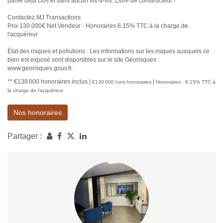
partie déjà clos et sans aucun vis-à-vis. Libre de constructeur !
Contactez MJ Transactions
Prix 130.000€ Net Vendeur - Honoraires 6.15% TTC à la charge de
l'acquéreur
État des risques et pollutions : Les informations sur les risques auxquels ce
bien est exposé sont disponibles sur le site Géorisques :
www.georisques.gouv.fr.
** €138 000
honoraires inclus
|
|
€130 000
hors honoraires
Honoraires : 6.15% TTC à
la charge de l'acquéreur
Nos honoraires
Partager :