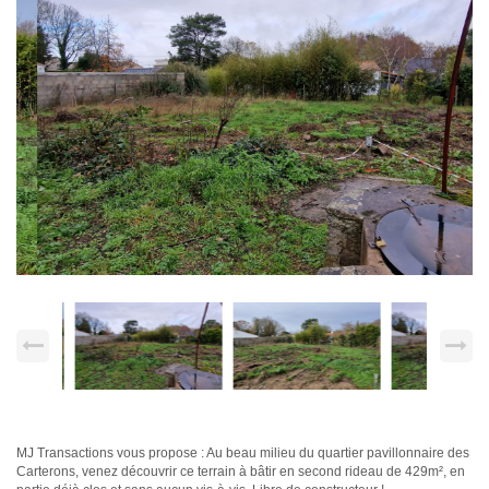
MJ Transactions vous propose : Au beau milieu du quartier pavillonnaire des
Carterons, venez découvrir ce terrain à bâtir en second rideau de 429m², en