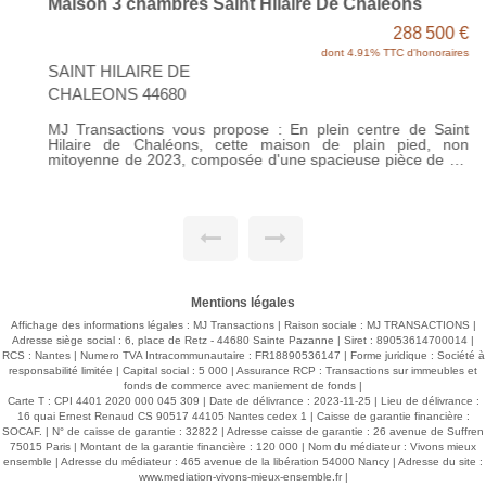
Maison 3 chambres Saint Hilaire De Chaléons
288 500 €
dont 4.91% TTC d'honoraires
SAINT HILAIRE DE
CHALEONS 44680
MJ Transactions vous propose : En plein centre de Saint
Hilaire de Chaléons, cette maison de plain pied, non
mitoyenne de 2023, composée d'une spacieuse pièce de vie
avec sa cuisine ouverte A/e, donnant sur la terrasse et le
jardin. Une buanderie, 3 chambres avec placard, SDE, WC.
Garage. Jardin clos. Pour les économies, maison aux
dernières normes RE2020 avec chauffage au sol par pompe
à chaleur Pour le reste, une visite ? Contactez MJ
Transactions. Prix 275 000€ Net vendeur - Honoraires 4.91%
TTC à la charge de l'acquéreur.
Mentions légales
Affichage des informations légales : MJ Transactions | Raison sociale : MJ TRANSACTIONS |
Adresse siège social : 6, place de Retz - 44680 Sainte Pazanne | Siret : 89053614700014 |
RCS : Nantes | Numero TVA Intracommunautaire : FR18890536147 | Forme juridique : Société à
responsabilité limitée | Capital social : 5 000 | Assurance RCP : Transactions sur immeubles et
fonds de commerce avec maniement de fonds |
Carte T : CPI 4401 2020 000 045 309 | Date de délivrance : 2023-11-25 | Lieu de délivrance :
16 quai Ernest Renaud CS 90517 44105 Nantes cedex 1 | Caisse de garantie financière :
SOCAF. | N° de caisse de garantie : 32822 | Adresse caisse de garantie : 26 avenue de Suffren
75015 Paris | Montant de la garantie financière : 120 000 | Nom du médiateur : Vivons mieux
ensemble | Adresse du médiateur : 465 avenue de la libération 54000 Nancy | Adresse du site :
www.mediation-vivons-mieux-ensemble.fr
|